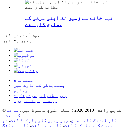
تہہ خانے سے زمین تک اپنی مرضی کے
مطابق کار لفٹ
خوش آمدید
پالنے
ہمیں بتائیں
مصنوعات
پسندیدگی کے بارے میں
ویڈیو
بین الاقوامی سرٹیفکیٹ
ہم سے رابطہ کریں۔
© کاپی رائٹ - 2010-2026 : جملہ حقوق محفوظ ہیں۔
سائٹ
کا نقشہ
کار لفٹنگ کا سامان
,
زیر زمین کار پارکنگ لفٹ
,
دو
پوسٹ کار پارکنگ لفٹ
,
کار پارک لفٹ
,
کار پارکنگ