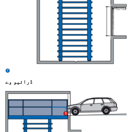
ڈرائیو وے