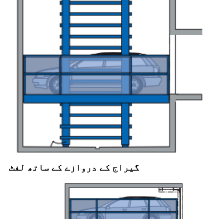
گیراج کے دروازے کے ساتھ لفٹ