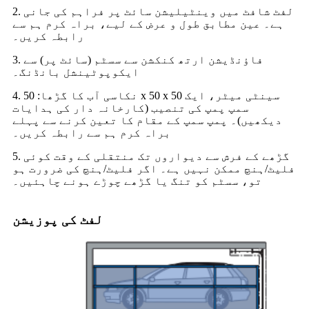
2. لفٹ شافٹ میں وینٹیلیشن سائٹ پر فراہم کی جانی
ہے۔ عین مطابق طول و عرض کے لیے، براہ کرم ہم سے
رابطہ کریں۔
3. فاؤنڈیشن ارتھ کنکشن سے سسٹم (سائٹ پر) سے
ایکوپوٹینشل بانڈنگ۔
4. نکاسی آب کا گڑھا: 50 x 50 x 50 سینٹی میٹر، ایک
سمپ پمپ کی تنصیب (کارخانہ دار کی ہدایات
دیکھیں)۔ پمپ سمپ کے مقام کا تعین کرنے سے پہلے
براہ کرم ہم سے رابطہ کریں۔
5. گڑھے کے فرش سے دیواروں تک منتقلی کے وقت کوئی
فلیٹ/ہنچ ممکن نہیں ہے۔ اگر فلیٹ/ہنچ کی ضرورت ہو
تو، سسٹم کو تنگ یا گڑھے چوڑے ہونے چاہئیں۔
لفٹ کی پوزیشن