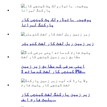
پوشیدہ ہائیڈرولک پٹ کینچی کار
پارکنگ لہرانا
زیر زمین ریل لفٹ کار لفٹ کنویئر
اپنی مرضی کے مطابق زیر زمین
کینچی کار لفٹ کے ساتھ 1 Pla...
زیر زمین پارکنگ لفٹ کینچی کار
پلیٹ فارم ایف...