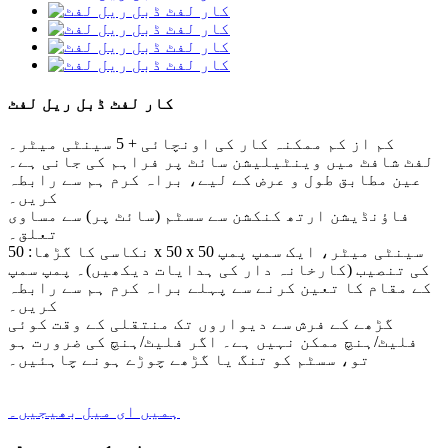
کار لفٹ ڈبل ریل لفٹ
کم از کم ممکنہ کار کی اونچائی + 5 سینٹی میٹر۔
لفٹ شافٹ میں وینٹیلیشن سائٹ پر فراہم کی جانی ہے۔
عین مطابق طول و عرض کے لیے، براہ کرم ہم سے رابطہ
کریں۔
فاؤنڈیشن ارتھ کنکشن سے سسٹم (سائٹ پر) سے مساوی
تعلق۔
نکاسی کا گڑھا: 50 x 50 x 50 سینٹی میٹر، ایک سمپ پمپ
کی تنصیب (کارخانہ دار کی ہدایات دیکھیں)۔ پمپ سمپ
کے مقام کا تعین کرنے سے پہلے براہ کرم ہم سے رابطہ
کریں۔
گڑھے کے فرش سے دیواروں تک منتقلی کے وقت کوئی
فلیٹ/ہنچ ممکن نہیں ہے۔ اگر فلیٹ/ہنچ کی ضرورت ہو
تو، سسٹم کو تنگ یا گڑھے چوڑے ہونے چاہئیں۔
ہمیں ای میل بھیجیں۔