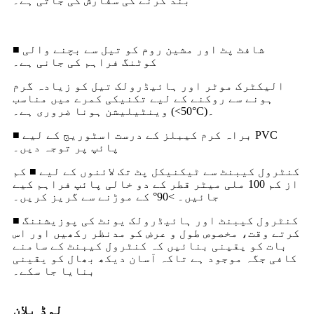
بند کرنے کی سفارش کی جاتی ہے۔
■ شافٹ پٹ اور مشین روم کو تیل سے بچنے والی
کوٹنگ فراہم کی جانی ہے۔
الیکٹرک موٹر اور ہائیڈرولک تیل کو زیادہ گرم
ہونے سے روکنے کے لیے تکنیکی کمرے میں مناسب
وینٹیلیشن ہونا ضروری ہے۔ (<50°C)۔
■ براہ کرم کیبلز کے درست اسٹوریج کے لیے PVC
پائپ پر توجہ دیں۔
کنٹرول کیبنٹ سے ٹیکنیکل پٹ تک لائنوں کے لیے ■ کم
از کم 100 ملی میٹر قطر کے دو خالی پائپ فراہم کیے
جائیں۔ >90° کے موڑنے سے گریز کریں۔
■ کنٹرول کیبنٹ اور ہائیڈرولک یونٹ کی پوزیشننگ
کرتے وقت، مخصوص طول و عرض کو مدنظر رکھیں اور اس
بات کو یقینی بنائیں کہ کنٹرول کیبنٹ کے سامنے
کافی جگہ موجود ہے تاکہ آسان دیکھ بھال کو یقینی
بنایا جا سکے۔
لوڈ پلان