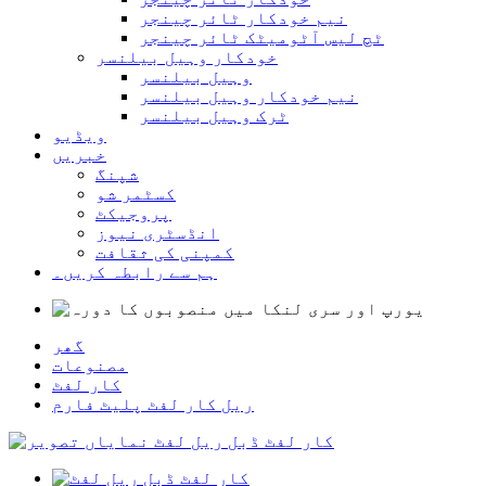
نیم خودکار ٹائر چینجر
ٹچ لیس آٹومیٹک ٹائر چینجر
خودکار وہیل بیلنسر
وہیل بیلنسر
نیم خودکار وہیل بیلنسر
ٹرک وہیل بیلنسر
ویڈیو
خبریں
شپنگ
کسٹمر شو
پروجیکٹ
انڈسٹری نیوز
کمپنی کی ثقافت
ہم سے رابطہ کریں۔
گھر
مصنوعات
کار لفٹ
ریل کار لفٹ پلیٹ فارم