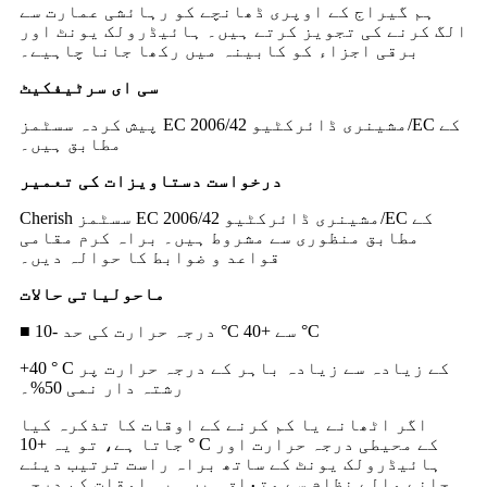
ہم گیراج کے اوپری ڈھانچے کو رہائشی عمارت سے
الگ کرنے کی تجویز کرتے ہیں۔ ہائیڈرولک یونٹ اور
برقی اجزاء کو کابینہ میں رکھا جانا چاہیے۔
سی ای سرٹیفکیٹ
پیش کردہ سسٹمز EC مشینری ڈائرکٹیو 2006/42/EC کے
مطابق ہیں۔
درخواست دستاویزات کی تعمیر
Cherish سسٹمز EC مشینری ڈائرکٹیو 2006/42/EC کے
مطابق منظوری سے مشروط ہیں۔ براہ کرم مقامی
قواعد و ضوابط کا حوالہ دیں۔
ماحولیاتی حالات
■ درجہ حرارت کی حد -10 °C سے +40 °C
+40 ° C کے زیادہ سے زیادہ باہر کے درجہ حرارت پر
رشتہ دار نمی 50%۔
اگر اٹھانے یا کم کرنے کے اوقات کا تذکرہ کیا
جاتا ہے، تو یہ +10 ° C کے محیطی درجہ حرارت اور
ہائیڈرولک یونٹ کے ساتھ براہ راست ترتیب دیئے
جانے والے نظام سے متعلق ہیں۔ یہ اوقات کم درجہ