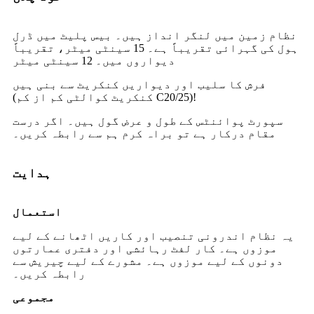
نظام زمین میں لنگر انداز ہیں۔ بیس پلیٹ میں ڈرل
ہول کی گہرائی تقریباً ہے۔ 15 سینٹی میٹر، تقریباً
دیواروں میں۔ 12 سینٹی میٹر
فرش کا سلیب اور دیواریں کنکریٹ سے بنی ہیں
(کنکریٹ کوالٹی کم از کم C20/25)!
سپورٹ پوائنٹس کے طول و عرض گول ہیں۔ اگر درست
مقام درکار ہے تو براہ کرم ہم سے رابطہ کریں۔
ہدایت
استعمال
یہ نظام اندرونی تنصیب اور کاریں اٹھانے کے لیے
موزوں ہے۔ کار لفٹ رہائشی اور دفتری عمارتوں
دونوں کے لیے موزوں ہے۔ مشورے کے لیے چیریش سے
رابطہ کریں۔
مجموعی