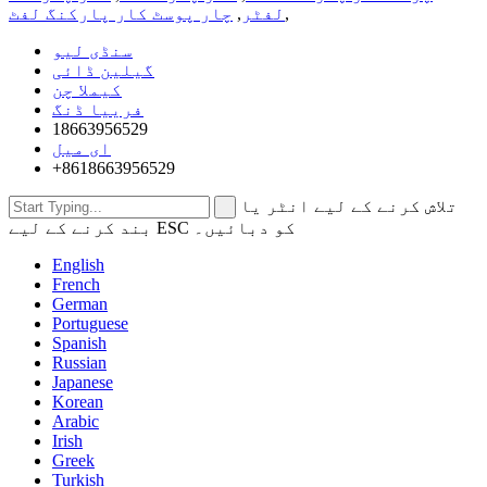
,
لفٹر
,
چار پوسٹ کار پارکنگ لفٹ
سنڈی لیو
گیلین ڈائی
کیملا چن
فرییا ڈنگ
18663956529
ای میل
+8618663956529
تلاش کرنے کے لیے انٹر یا
بند کرنے کے لیے ESC کو دبائیں۔
English
French
German
Portuguese
Spanish
Russian
Japanese
Korean
Arabic
Irish
Greek
Turkish