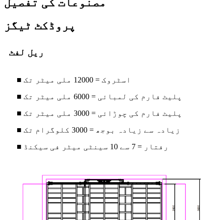
مصنوعات کی تفصیل
پروڈکٹ ٹیگز
ریل لفٹ
■ اسٹروک = 12000 ملی میٹر تک
■ پلیٹ فارم کی لمبائی = 6000 ملی میٹر تک
■ پلیٹ فارم کی چوڑائی = 3000 ملی میٹر تک
■ زیادہ سے زیادہ بوجھ = 3000 کلوگرام تک
■ رفتار = 7 سے 10 سینٹی میٹر فی سیکنڈ