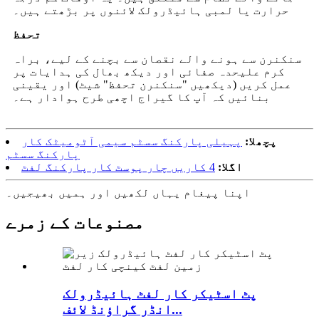
حرارت یا لمبی ہائیڈرولک لائنوں پر بڑھتے ہیں۔
تحفظ
سنکنرن سے ہونے والے نقصان سے بچنے کے لیے، براہ
کرم علیحدہ صفائی اور دیکھ بھال کی ہدایات پر
عمل کریں (دیکھیں "سنکنرن تحفظ" شیٹ) اور یقینی
بنائیں کہ آپ کا گیراج اچھی طرح ہوادار ہے۔
پچھلا:
پہیلی پارکنگ سسٹم سیمی آٹومیٹک کار
پارکنگ سسٹم
اگلا:
4 کاریں چار پوسٹ کار پارکنگ لفٹ
اپنا پیغام یہاں لکھیں اور ہمیں بھیجیں۔
مصنوعات کے زمرے
پٹ اسٹیکر کار لفٹ ہائیڈرولک
انڈر گراؤنڈ لائف...