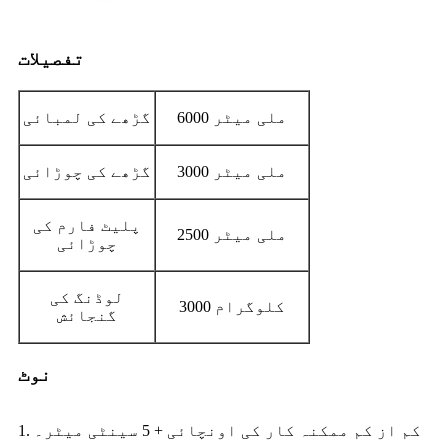
تفصیلات
6000 ملی میٹر
گڑھے کی لمبائی
3000 ملی میٹر
گڑھے کی چوڑائی
پلیٹ فارم کی
2500 ملی میٹر
چوڑائی
لوڈنگ کی
3000 کلوگرام
گنجائش
نوٹ
1. کم از کم ممکنہ کار کی اونچائی + 5 سینٹی میٹر۔