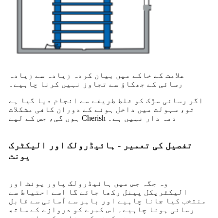
علامت کے خاکے میں بیان کردہ زیادہ سے زیادہ
رسائی کے جھکاؤ سے تجاوز نہیں کرنا چاہیے۔
اگر رسائی سڑک کو غلط طریقے سے انجام دیا گیا ہے
تو، سہولت میں داخل ہونے کے دوران کافی مشکلات
ہوں گی، جس کے لیے Cherish ذمہ دار نہیں ہے۔
تفصیل کی تعمیر - ہائیڈرولک اور الیکٹرک
یونٹ
وہ جگہ جس میں ہائیڈرولک پاور یونٹ اور
الیکٹریکل پینل رکھا جائے گا اسے احتیاط سے
منتخب کیا جانا چاہیے اور باہر سے آسانی سے قابل
رسائی ہونا چاہیے۔ اس کمرے کو دروازے کے ساتھ