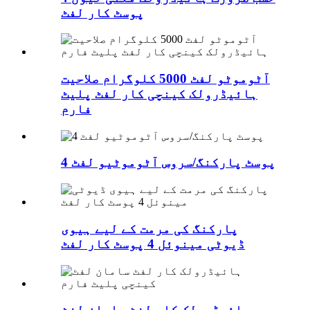
پوسٹ کار لفٹ
آٹوموٹو لفٹ 5000 کلوگرام صلاحیت
ہائیڈرولک کینچی کار لفٹ پلیٹ
فارم
4 پوسٹ پارکنگ/سروس آٹوموٹیو لفٹ
پارکنگ کی مرمت کے لیے ہیوی
ڈیوٹی مینوئل 4 پوسٹ کار لفٹ
ہائیڈرولک کار لفٹ سامان لفٹ