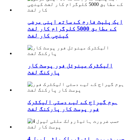
ایک پلیٹ فارم کے ساتھ اپنی مرضی
کے مطابق 5000 کلوگرام کار لفٹ
کینچی کار لفٹ
الیکٹرک مینوئل فور پوسٹ کار
پارکنگ لفٹ
ہوم گیراج کے لیے دستی الیکٹرک
فور پوسٹ کار پارکنگ لفٹ
حسب ضرورت ہائیڈرولک ملٹی لیول 4