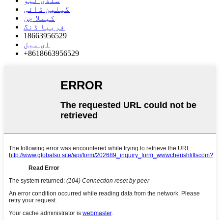
سنڈی لیو
گیلین ڈائی
کیملا چن
فرییا ڈنگ
18663956529
ای میل
+8618663956529