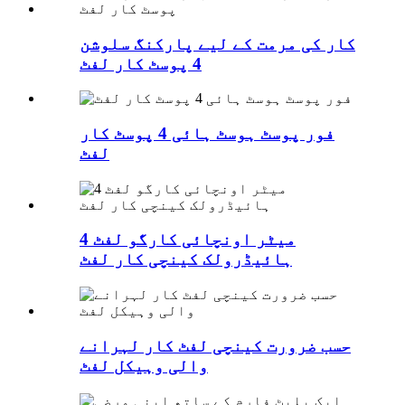
کار کی مرمت کے لیے پارکنگ سلوشن
4 پوسٹ کار لفٹ
فور پوسٹ ہوسٹ ہائی 4 پوسٹ کار
لفٹ
4 میٹر اونچائی کارگو لفٹ
ہائیڈرولک کینچی کار لفٹ
حسب ضرورت کینچی لفٹ کار لہرانے
والی وہیکل لفٹ