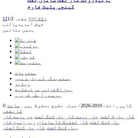
کینچی پلیٹ فارم
اگلا >
>>
صفحہ 1/2
2
1
خوش آمدید
پالنے
ہمیں بتائیں
مصنوعات
پسندیدگی کے بارے میں
ویڈیو
بین الاقوامی سرٹیفکیٹ
ہم سے رابطہ کریں۔
© کاپی رائٹ - 2010-2026 : جملہ حقوق محفوظ ہیں۔
سائٹ
کا نقشہ
کار پارک لفٹ
,
چار پوسٹ کار پارکنگ لفٹ
,
دو پوسٹ کار
پارکنگ لفٹ
,
کار لفٹنگ کا سامان
,
زیر زمین کار
,
پارکنگ لفٹ
,
کار پارکنگ لفٹر