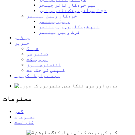
نیم خودکار ٹائر چینجر
ٹچ لیس آٹومیٹک ٹائر چینجر
خودکار وہیل بیلنسر
وہیل بیلنسر
نیم خودکار وہیل بیلنسر
ٹرک وہیل بیلنسر
ویڈیو
خبریں
شپنگ
کسٹمر شو
پروجیکٹ
انڈسٹری نیوز
کمپنی کی ثقافت
ہم سے رابطہ کریں۔
مصنوعات
گھر
مصنوعات
کار لفٹ